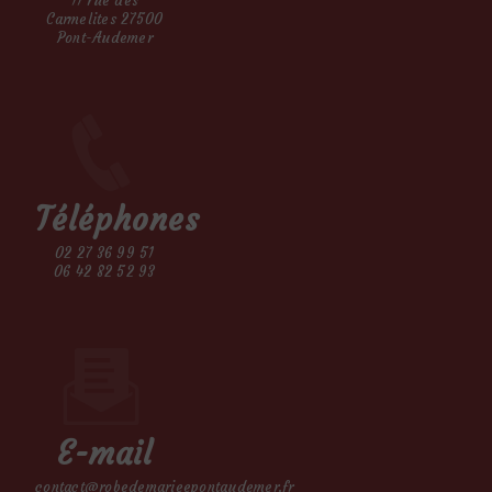
11 rue des
Carmelites 27500
Pont-Audemer
Téléphones
02 27 36 99 51
06 42 82 52 93
E-mail
contact@robedemarieepontaudemer.fr