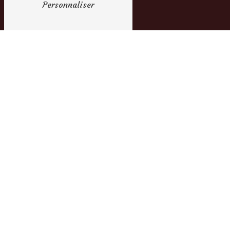
Personnaliser
E-mail
contact@robedemarieepontaudemer.fr
Contactez-nous