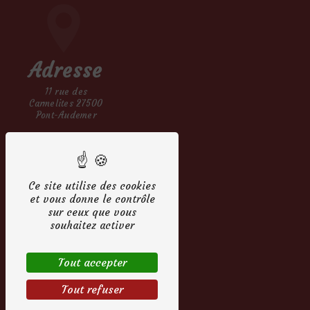
Adresse
11 rue des
Carmelites 27500
Pont-Audemer
Ce site utilise des cookies
et vous donne le contrôle
sur ceux que vous
Téléphones
souhaitez activer
02 27 36 99 51
Tout accepter
06 42 82 52 93
Tout refuser